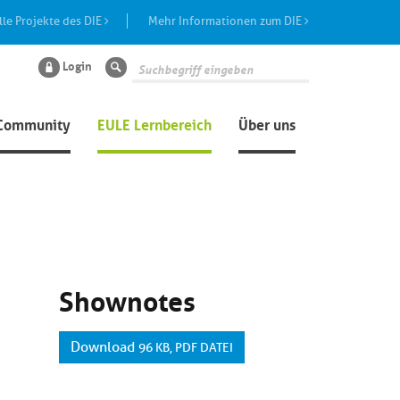
lle Projekte des DIE
Mehr Informationen zum DIE
Login
Suche
Community
EULE Lernbereich
Über uns
Shownotes
Download
96 KB, PDF DATEI