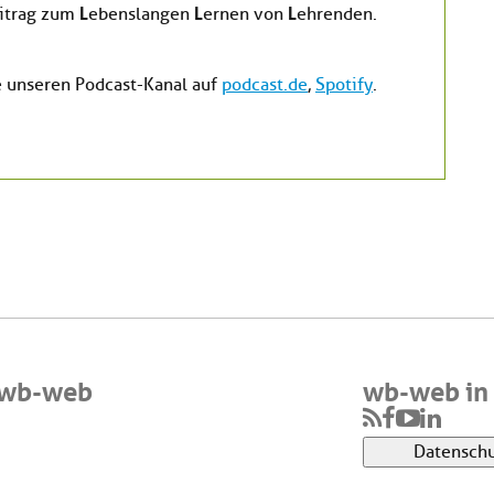
L
L
L
eitrag zum
ebenslangen
ernen von
ehrenden.
 unseren Podcast-Kanal auf
podcast.de
,
Spotify
.
 wb-web
wb-web in 
Datenschu