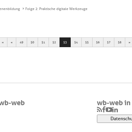
hsenenbildung
Folge 2: Praktische digitale Werkzeuge
First
Previous
N
49
50
51
52
53
54
55
56
57
58
 wb-web
wb-web in 
Datenschu