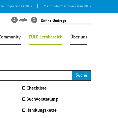
lle Projekte des DIE
Mehr Informationen zum DIE
Login
Suche
Community
EULE Lernbereich
Über uns
Suche
Checkliste
Buchvorstellung
Handlungskette