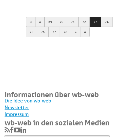
First
Previous
69
70
71
72
73
74
Next
Last
75
76
77
78
Informationen über wb-web
Die Idee von wb-web
Newsletter
Impressum
wb-web in den sozialen Medien