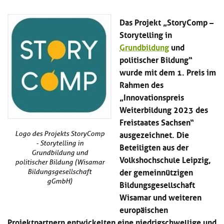
Kl
Material
u
de
si
di
Se
Das Projekt „StoryComp –
hi
Un
Do
Storytelling in
Podcast
u
de
an
Grundbildung
und
di
Se
Un
Wi
politischer Bildung“
Kl
Community
de
an
wurde mit dem 1. Preis im
si
Se
Rahmen des
hi
Ma
Kl
EULE Lernbereich
u
„Innovationspreis
an
si
di
Weiterbildung 2023 des
hi
Un
Freistaates Sachsen“
Kl
Über uns
u
de
si
ausgezeichnet. Die
di
Se
Logo des Projekts StoryComp
hi
Un
C
- Storytelling in
Beteiligten aus der
u
de
Grundbildung und
an
Volkshochschule Leipzig,
di
politischer Bildung (Wisamar
Se
der gemeinnützigen
Un
Bildungsgesellschaft
EU
gGmbH)
de
Bildungsgesellschaft
Le
Se
an
Wisamar und weiteren
Üb
europäischen
un
Projektpartnern entwickelten eine niedrigschwellige und
an