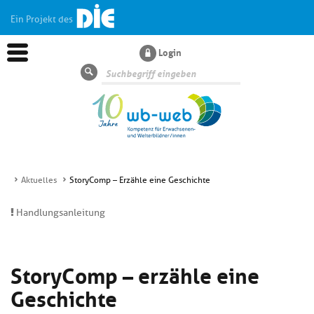
Ein Projekt des
Login
Suche
Aktuelles
StoryComp – Erzähle eine Geschichte
Aktuelles
Handlungsanleitung
Kl
Dossiers
si
StoryComp – erzähle eine
hi
Kl
Wissen
u
Geschichte
si
di
hi
Un