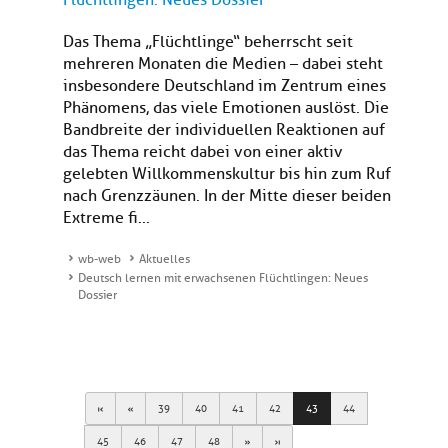
Flüchtlingen: Neues Dossier
Das Thema „Flüchtlinge“ beherrscht seit
mehreren Monaten die Medien – dabei steht
insbesondere Deutschland im Zentrum eines
Phänomens, das viele Emotionen auslöst. Die
Bandbreite der individuellen Reaktionen auf
das Thema reicht dabei von einer aktiv
gelebten Willkommenskultur bis hin zum Ruf
nach Grenzzäunen. In der Mitte dieser beiden
Extreme fi...
wb-web
Aktuelles
Deutsch lernen mit erwachsenen Flüchtlingen: Neues
Dossier
First
Previous
39
40
41
42
43
44
Next
Last
45
46
47
48