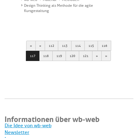
Design Thinking als Methode für die agile
Kursgestaltung
First
Previous
112
113
114
115
116
Next
Last
117
118
119
120
121
Informationen über wb-web
Die Idee von wb-web
Newsletter