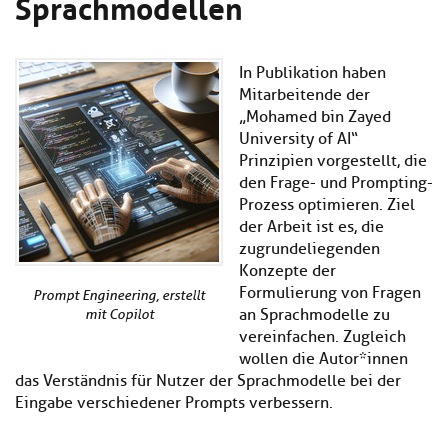
Sprachmodellen
Kl
Material
u
de
si
di
Se
hi
Un
Do
Podcast
u
de
In Publikation haben
an
di
Se
Mitarbeitende der
Un
Wi
„Mohamed bin Zayed
Kl
Community
de
an
University of AI“
si
Se
Prinzipien vorgestellt, die
hi
Ma
den Frage- und Prompting-
Kl
EULE Lernbereich
u
an
Prozess optimieren. Ziel
si
di
hi
der Arbeit ist es, die
Un
Kl
Über uns
u
de
zugrundeliegenden
si
di
Se
Konzepte der
hi
Un
C
Formulierung von Fragen
Prompt Engineering, erstellt
u
de
an
an Sprachmodelle zu
mit Copilot
di
Se
vereinfachen. Zugleich
Un
EU
wollen die Autor*innen
de
Le
das Verständnis für Nutzer der Sprachmodelle bei der
Se
an
Eingabe verschiedener Prompts verbessern.
Üb
un
an