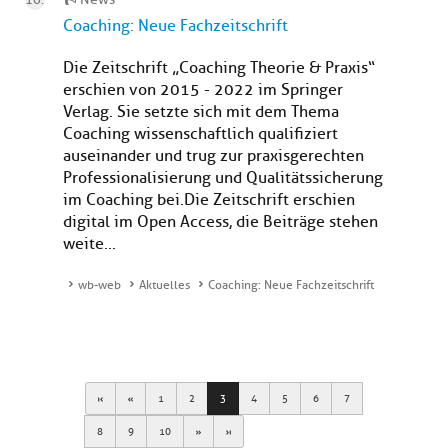
Coaching: Neue Fachzeitschrift
Die Zeitschrift „Coaching Theorie & Praxis“
erschien von 2015 - 2022 im Springer
Verlag. Sie setzte sich mit dem Thema
Coaching wissenschaftlich qualifiziert
auseinander und trug zur praxisgerechten
Professionalisierung und Qualitätssicherung
im Coaching bei. Die Zeitschrift erschien
digital im Open Access, die Beiträge stehen
weite...
wb-web
Aktuelles
Coaching: Neue Fachzeitschrift
First
Previous
1
2
3
4
5
6
7
Next
Last
8
9
10