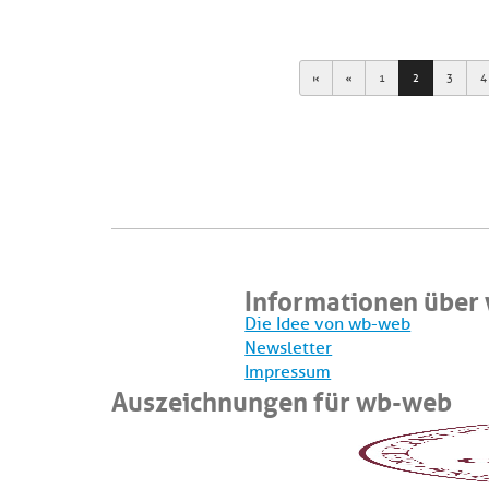
First
Previous
1
2
3
4
Informationen über
Die Idee von wb-web
Newsletter
Impressum
Auszeichnungen für wb-web