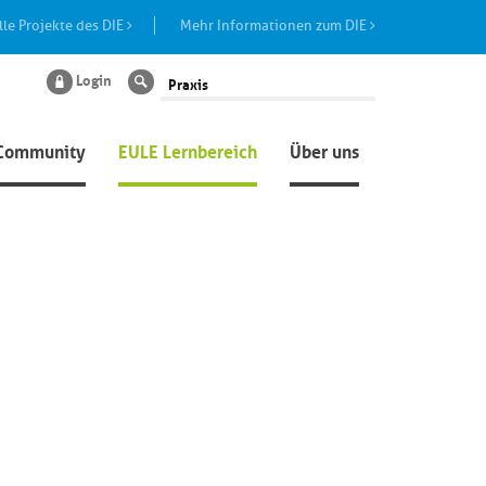
lle Projekte des DIE
Mehr Informationen zum DIE
Login
Suche
Community
EULE Lernbereich
Über uns