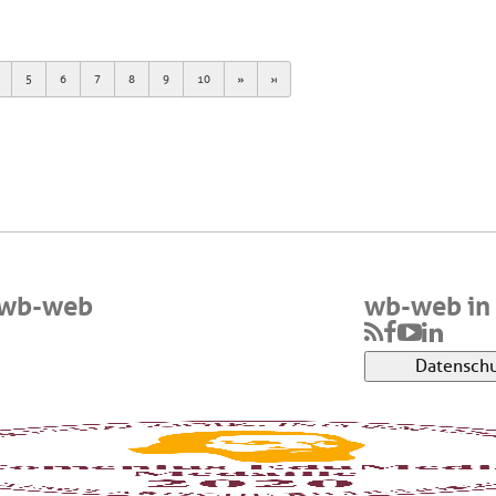
Next
Last
5
6
7
8
9
10
 wb-web
wb-web in 
Datenschu