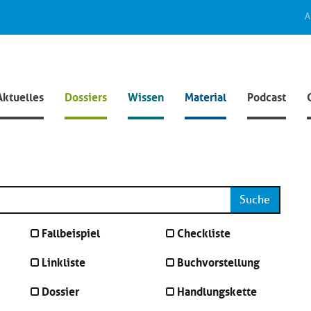
A
Aktuelles
Dossiers
Wissen
Material
Podcast
Suche
Fallbeispiel
Checkliste
Linkliste
Buchvorstellung
Dossier
Handlungskette