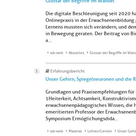
Glossar der Begriffe im Wandel
Die digitale Beschleunigung seit 2020 ha
Onlinepraxis in der Erwachsenenbildung g
Lernens mussten sich verändern, und de
in Bewegung geraten. Der Beitrag von B
a...
wb-web
Aktuelles
Glossar der Begriffe im Wan
Erfahrungsbericht
Unser Gehirn, Spiegelneuronen und die R
Grundlagen und Praxisempfehlungen für d
1Heiterkeit, Achtsamkeit, Konstruktivism
erwachsenenpädagogisches Wissen, die Ho
emeritierten Professor der Erwachsenenb
Symposium Ermöglichungsdida...
wb-web
Material
Lehren/Lernen
Unser Gehi