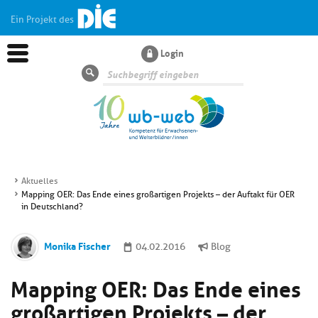
Ein Projekt des
Login
Suche
Aktuelles
Mapping OER: Das Ende eines großartigen Projekts – der Auftakt für OER
Aktuelles
in Deutschland?
Kl
Dossiers
Monika Fischer
04.02.2016
Blog
si
hi
Mapping OER: Das Ende eines
Kl
Wissen
u
si
di
großartigen Projekts – der
hi
Un