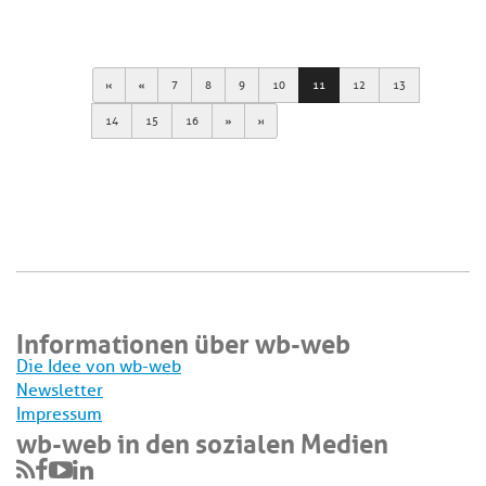
First
Previous
7
8
9
10
11
12
13
Next
Last
14
15
16
Informationen über wb-web
Die Idee von wb-web
Newsletter
Impressum
wb-web in den sozialen Medien