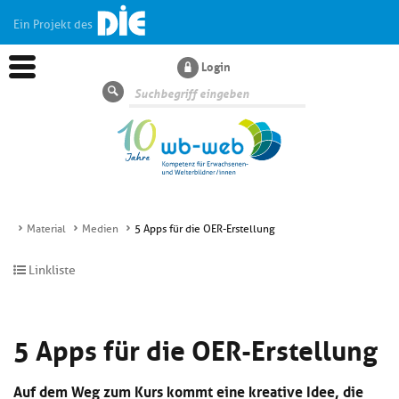
Ein Projekt des
Login
Suche
Material
Medien
5 Apps für die OER-Erstellung
Aktuelles
Linkliste
Kl
Dossiers
si
5 Apps für die OER-Erstellung
hi
Kl
Wissen
u
si
di
Auf dem Weg zum Kurs kommt eine kreative Idee, die
hi
Un