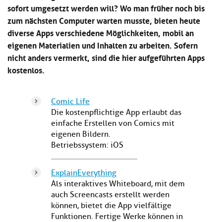
Kl
sofort umgesetzt werden will? Wo man früher noch bis
Material
u
de
si
di
Se
zum nächsten Computer warten musste, bieten heute
hi
Un
Do
diverse Apps verschiedene Möglichkeiten, mobil an
Podcast
u
de
an
eigenen Materialien und Inhalten zu arbeiten. Sofern
di
Se
Un
nicht anders vermerkt, sind die hier aufgeführten Apps
Wi
Kl
Community
de
an
kostenlos.
si
Se
hi
Ma
Kl
EULE Lernbereich
u
an
Comic Life
si
di
hi
Die kostenpflichtige App erlaubt das
Un
Kl
Über uns
u
de
einfache Erstellen von Comics mit
si
di
Se
eigenen Bildern.
hi
Un
C
Betriebssystem: iOS
u
de
an
di
Se
Un
EU
ExplainEverything
de
Le
Als interaktives Whiteboard, mit dem
Se
an
auch Screencasts erstellt werden
Üb
können, bietet die App vielfältige
un
Funktionen. Fertige Werke können in
an