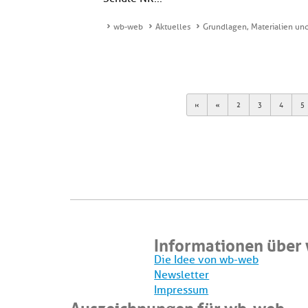
wb-web
Aktuelles
Grundlagen, Materialien und 
First
Previous
2
3
4
5
Informationen über
Die Idee von wb-web
Newsletter
Impressum
Auszeichnungen für wb-web