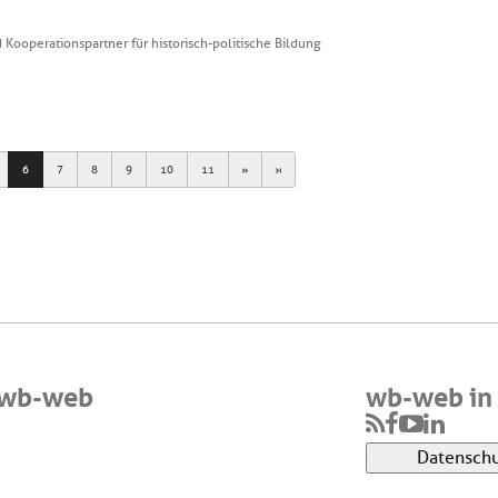
Kooperationspartner für historisch-politische Bildung
Next
Last
6
7
8
9
10
11
 wb-web
wb-web in 
Datenschu