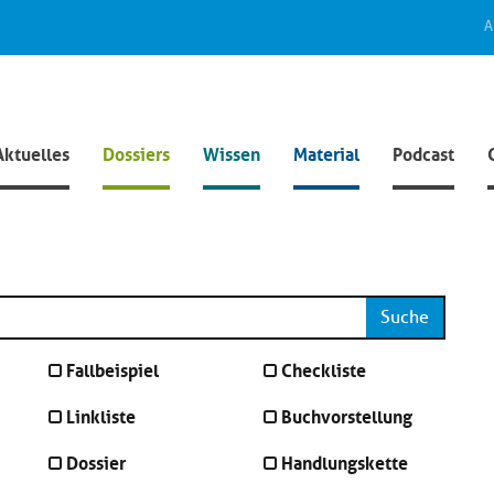
A
Aktuelles
Dossiers
Wissen
Material
Podcast
Suche
Fallbeispiel
Checkliste
Linkliste
Buchvorstellung
Dossier
Handlungskette