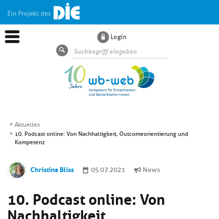
Ein Projekt des
Login
Suche
Aktuelles
10. Podcast online: Von Nachhaltigkeit, Outcomeorientierung und
Aktuelles
Kompetenz
Kl
Dossiers
Christina Bliss
05.07.2021
News
si
hi
10. Podcast online: Von
Kl
Wissen
u
si
di
Nachhaltigkeit,
hi
Un