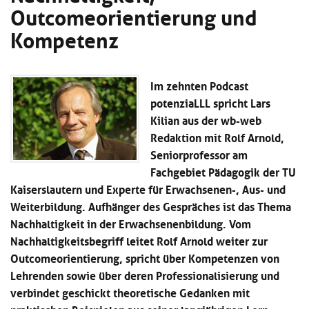
Outcomeorientierung und
Kl
Material
u
de
si
di
Se
Kompetenz
hi
Un
Do
Podcast
u
de
an
di
Se
Un
Wi
Im zehnten Podcast
Kl
Community
de
an
potenziaLLL spricht Lars
si
Se
hi
Kilian aus der wb-web
Ma
Kl
EULE Lernbereich
u
an
Redaktion mit Rolf Arnold,
si
di
Seniorprofessor am
hi
Un
Kl
Fachgebiet Pädagogik der TU
Über uns
u
de
si
di
Se
Kaiserslautern und Experte für Erwachsenen-, Aus- und
hi
Un
C
Weiterbildung. Aufhänger des Gespräches ist das Thema
u
de
an
Nachhaltigkeit in der Erwachsenenbildung. Vom
di
Se
Un
Nachhaltigkeitsbegriff leitet Rolf Arnold weiter zur
EU
de
Le
Outcomeorientierung, spricht über Kompetenzen von
Se
an
Lehrenden sowie über deren Professionalisierung und
Üb
verbindet geschickt theoretische Gedanken mit
un
an