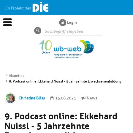
Ein Projekt des
Login
Suche
Aktuelles
9. Podcast online: Ekkehard Nuissl - 5 Jahrzehnte Erwachsenenbildung
Aktuelles
Christina Bliss
15.06.2021
News
Kl
Dossiers
si
9. Podcast online: Ekkehard
hi
Kl
Wissen
u
Nuissl - 5 Jahrzehnte
si
di
hi
Un