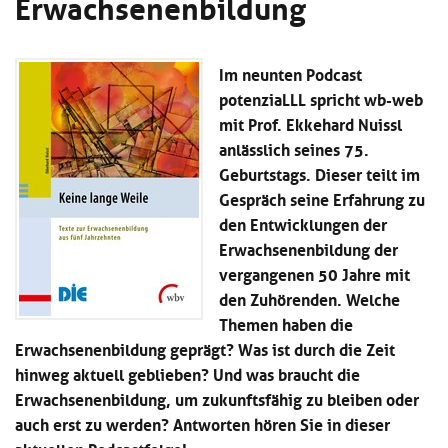
Erwachsenenbildung
Kl
Material
u
de
si
di
Se
hi
Un
Do
Im neunten Podcast
Podcast
u
de
an
di
Se
potenziaLLL spricht wb-web
Un
Wi
mit Prof. Ekkehard Nuissl
Kl
Community
de
an
anlässlich seines 75.
si
Se
hi
Geburtstags. Dieser teilt im
Ma
Kl
EULE Lernbereich
u
an
Gespräch seine Erfahrung zu
si
di
den Entwicklungen der
hi
Un
Kl
Erwachsenenbildung der
Über uns
u
de
si
di
Se
vergangenen 50 Jahre mit
hi
Un
C
den Zuhörenden. Welche
u
de
an
Themen haben die
di
Se
Un
Erwachsenenbildung geprägt? Was ist durch die Zeit
EU
de
Le
hinweg aktuell geblieben? Und was braucht die
Se
an
Erwachsenenbildung, um zukunftsfähig zu bleiben oder
Üb
auch erst zu werden? Antworten hören Sie in dieser
un
an