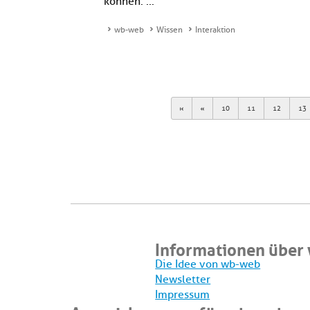
können. ...
wb-web
Wissen
Interaktion
First
Previous
10
11
12
13
Informationen über
Die Idee von wb-web
Newsletter
Impressum