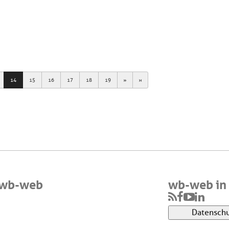
Next
Last
14
15
16
17
18
19
 wb-web
wb-web in 
Datenschu