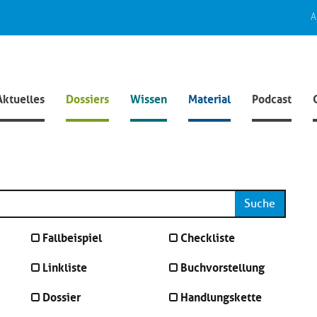
A
Aktuelles
Dossiers
Wissen
Material
Podcast
Suche
Fallbeispiel
Checkliste
Linkliste
Buchvorstellung
Dossier
Handlungskette