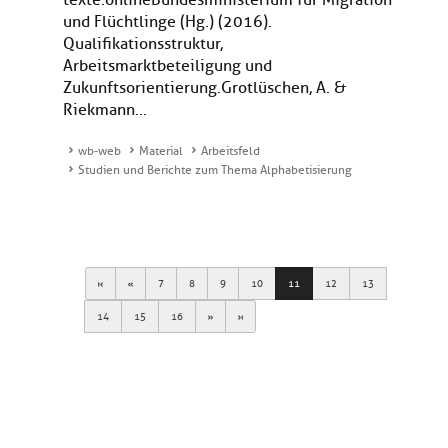
texte.onlineBundesministerium für Migration
und Flüchtlinge (Hg.) (2016).
Qualifikationsstruktur,
Arbeitsmarktbeteiligung und
Zukunftsorientierung.Grotlüschen, A. &
Riekmann...
wb-web
Material
Arbeitsfeld
Studien und Berichte zum Thema Alphabetisierung
First
Previous
7
8
9
10
11
12
13
Next
Last
14
15
16