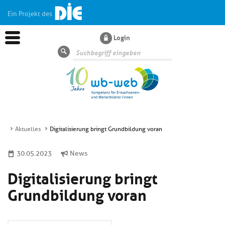
Ein Projekt des
Login
Suche
Aktuelles
Digitalisierung bringt Grundbildung voran
Aktuelles
30.05.2023
News
Digitalisierung bringt
Kl
Dossiers
si
Grundbildung voran
hi
Kl
Wissen
u
si
di
hi
Un