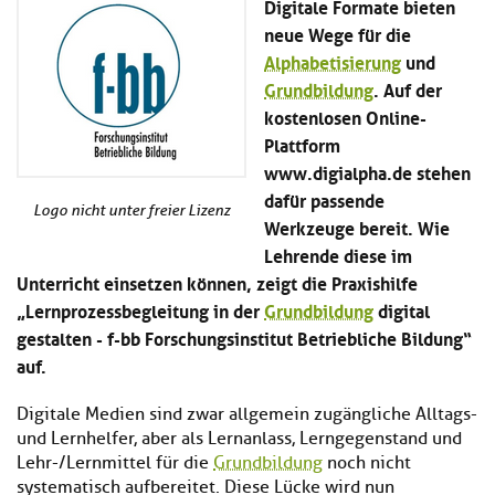
Digitale Formate bieten
Kl
Material
u
de
neue Wege für die
si
di
Se
hi
Alphabetisierung
und
Un
Do
Podcast
u
de
an
Grundbildung
. Auf der
di
Se
kostenlosen Online-
Un
Wi
Plattform
Kl
Community
de
an
si
Se
www.digialpha.de stehen
hi
Ma
dafür passende
Kl
EULE Lernbereich
u
an
Logo nicht unter freier Lizenz
Werkzeuge bereit. Wie
si
di
hi
Lehrende diese im
Un
Kl
Über uns
u
de
Unterricht einsetzen können, zeigt die Praxishilfe
si
di
Se
„Lernprozessbegleitung in der
Grundbildung
digital
hi
Un
C
gestalten - f-bb Forschungsinstitut Betriebliche Bildung“
u
de
an
di
Se
auf.
Un
EU
de
Le
Digitale Medien sind zwar allgemein zugängliche Alltags-
Se
an
und Lernhelfer, aber als Lernanlass, Lerngegenstand und
Üb
Lehr-/Lernmittel für die
Grundbildung
noch nicht
un
systematisch aufbereitet. Diese Lücke wird nun
an