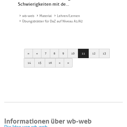
Schwierigkeiten mit de...
wb-web
Material
Lehren/Lernen
Übungsblätter für DaZ auf Niveau A1/A2
First
Previous
7
8
9
10
11
12
13
Next
Last
14
15
16
Informationen über wb-web