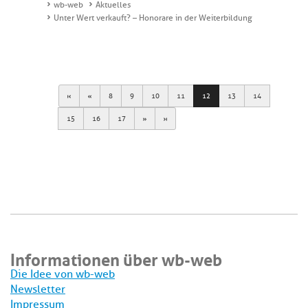
wb-web
Aktuelles
Unter Wert verkauft? – Honorare in der Weiterbildung
First
Previous
8
9
10
11
12
13
14
Next
Last
15
16
17
Informationen über wb-web
Die Idee von wb-web
Newsletter
Impressum