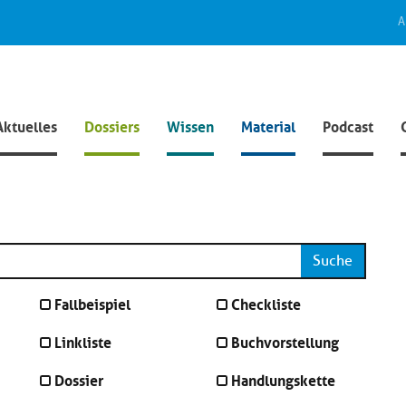
A
Aktuelles
Dossiers
Wissen
Material
Podcast
Suche
Fallbeispiel
Checkliste
Linkliste
Buchvorstellung
Dossier
Handlungskette