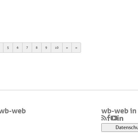
Next
Last
5
6
7
8
9
10
 wb-web
wb-web in 
Datenschu