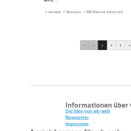
wird ...
wb-web
Aktuelles
WB-Branche erholt sich
First
Previous
1
2
3
4
Informationen über
Die Idee von wb-web
Newsletter
Impressum