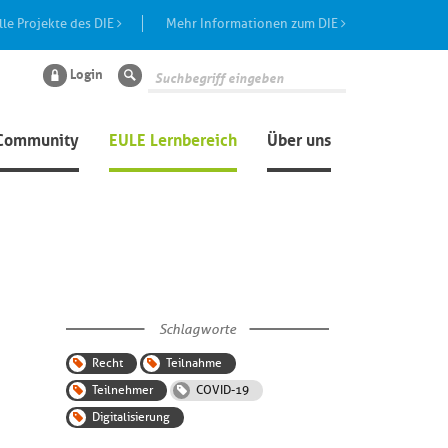
lle Projekte des DIE
Mehr Informationen zum DIE
Login
Suche
Community
EULE Lernbereich
Über uns
Schlagworte
Recht
Teilnahme
Teilnehmer
COVID-19
Digitalisierung