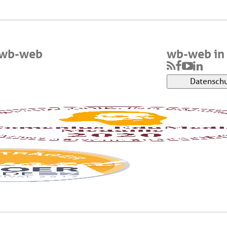
 wb-web
wb-web in 
Datenschu