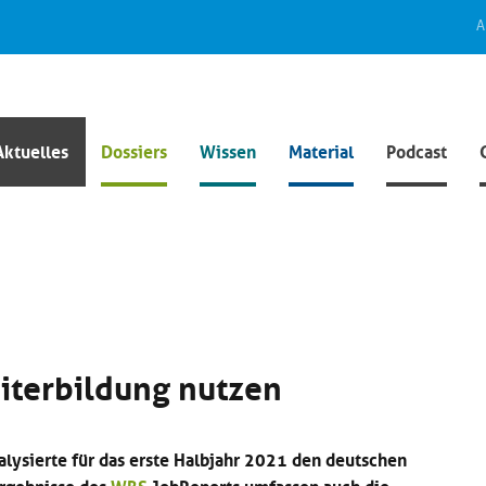
A
Aktuelles
Dossiers
Wissen
Material
Podcast
iterbildung nutzen
lysierte für das erste Halbjahr 2021 den deutschen
Ergebnisse des
WBS
JobReports umfassen auch die