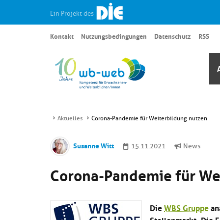
Ein Projekt des
Kontakt
Nutzungsbedingungen
Datenschutz
RSS
Aktuelles
Corona-Pandemie für Weiterbildung nutzen
Susanne Witt
15.11.2021
News
Corona-Pandemie für We
Die
WBS Gruppe
ana
Stellenmarkt. Die 