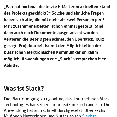
Kl
Material
u
de
„Wer hat nochmal die letzte E-Mail zum aktuellen Stand
si
di
Se
des Projekts geschickt?“ Solche und ähnliche Fragen
hi
Un
Do
haben sich alle, die mit mehr als zwei Personen per E-
Podcast
u
de
an
di
Se
Mail zusammenarbeiten, schon einmal gestellt. Sind
Un
Wi
dann auch noch Dokumente ausgetauscht worden,
Kl
Community
de
an
verlieren die Beteiligten schnell den Überblick. Kurz
si
Se
hi
gesagt: Projektarbeit ist mit den Möglichkeiten der
Ma
Kl
EULE Lernbereich
u
an
klassischen elektronischen Kommunikation kaum
si
di
möglich. Anwendungen wie „Slack“ versprechen hier
hi
Un
Kl
Abhilfe.
Über uns
u
de
si
di
Se
hi
Un
C
u
de
an
di
Was ist Slack?
Se
Un
EU
de
Le
Die Plattform ging 2013 online, das Unternehmen Slack
Se
an
Technologies hat seinen Firmensitz in San Francisco. Die
Üb
Anwendung hat sich schnell durchgesetzt: Über sechs
un
an
Millionen Nutzerinnen und Nutzer sollen
Slack tä