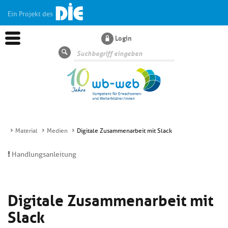
Ein Projekt des
Login
Suche
Material
Medien
Digitale Zusammenarbeit mit Slack
Aktuelles
Handlungsanleitung
Kl
Dossiers
si
Digitale Zusammenarbeit mit
hi
Kl
Wissen
u
Slack
si
di
hi
Un