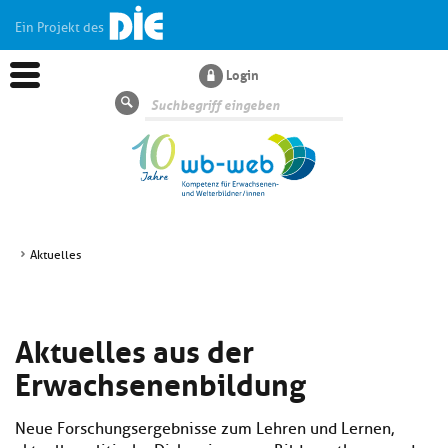
Ein Projekt des
Login
Suche
Aktuelles
Aktuelles
Aktuelles aus der
Kl
Dossiers
si
Erwachsenenbildung
hi
Kl
Wissen
u
si
di
Neue Forschungsergebnisse zum Lehren und Lernen,
hi
Un