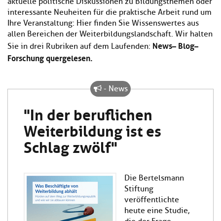
aktuelle politische Diskussionen zu Bildungsthemen oder
Kl
Material
u
de
interessante Neuheiten für die praktische Arbeit rund um
si
di
Se
Ihre Veranstaltung: Hier finden Sie Wissenswertes aus
hi
Un
Do
allen Bereichen der Weiterbildungslandschaft. Wir halten
Podcast
u
de
an
News – Blog –
di
Se
Sie in drei Rubriken auf dem Laufenden:
Un
Wi
Forschung quergelesen.
Kl
Community
de
an
si
Se
hi
Ma
- News
Kl
EULE Lernbereich
u
an
si
di
"In der beruflichen
hi
Un
Kl
Über uns
u
de
Weiterbildung ist es
si
di
Se
Schlag zwölf"
hi
Un
C
u
de
an
di
Se
Un
EU
Die Bertelsmann
de
Le
Stiftung
Se
an
veröffentlichte
Üb
un
heute eine Studie,
an