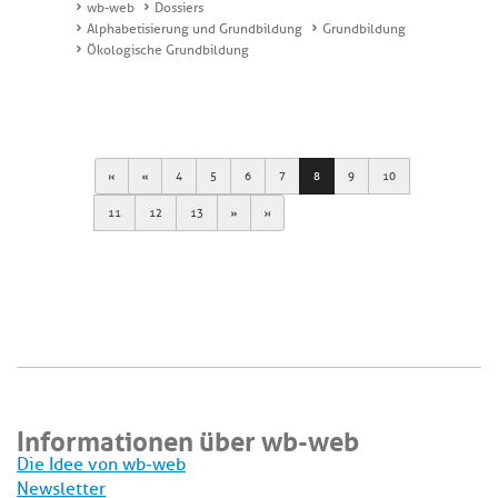
wb-web
Dossiers
Alphabetisierung und Grundbildung
Grundbildung
Ökologische Grundbildung
First
Previous
4
5
6
7
8
9
10
Next
Last
11
12
13
Informationen über wb-web
Die Idee von wb-web
Newsletter