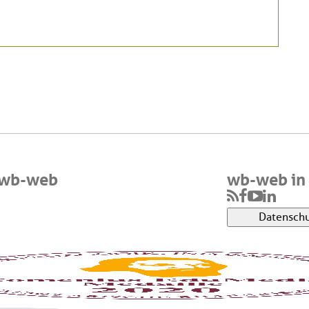
 wb-web
wb-web in 
Datenschu