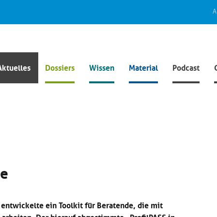
A
Aktuelles
Dossiers
Wissen
Material
Podcast
de
ntwickelte ein Toolkit für Beratende, die mit
rbeiten. Der hierauf abgestimmte „ProfilPASS in