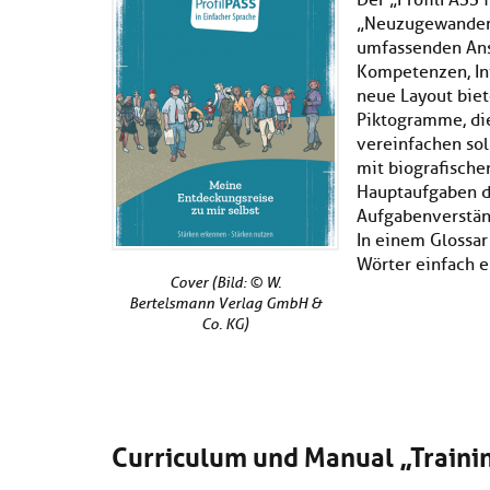
Der „ProfilPASS 
„Neuzugewanderte
umfassenden Ans
Kompetenzen, In
neue Layout biet
Piktogramme, die
vereinfachen sol
mit biografische
Hauptaufgaben d
Aufgabenverständ
In einem Glossa
Wörter einfach er
Cover (Bild: © W.
Bertelsmann Verlag GmbH &
Co. KG)
Curriculum und Manual „Traini