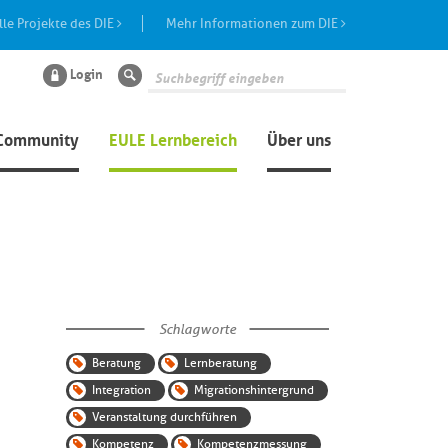
lle Projekte des DIE
Mehr Informationen zum DIE
Login
Suche
Community
EULE Lernbereich
Über uns
Schlagworte
Beratung
Lernberatung
Integration
Migrationshintergrund
Veranstaltung durchführen
Kompetenz
Kompetenzmessung