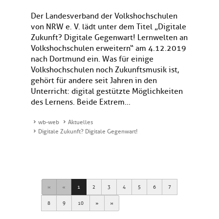
Der Landesverband der Volkshochschulen
von NRW e. V. lädt unter dem Titel „Digitale
Zukunft? Digitale Gegenwart! Lernwelten an
Volkshochschulen erweitern“ am 4.12.2019
nach Dortmund ein. Was für einige
Volkshochschulen noch Zukunftsmusik ist,
gehört für andere seit Jahren in den
Unterricht: digital gestützte Möglichkeiten
des Lernens. Beide Extrem...
wb-web
Aktuelles
Digitale Zukunft? Digitale Gegenwart!
First
Previous
1
2
3
4
5
6
7
Next
Last
8
9
10