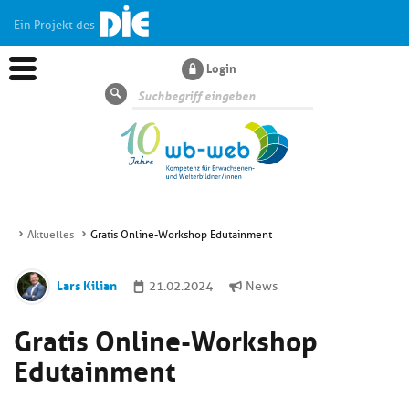
Ein Projekt des
Login
Suche
Aktuelles
Gratis Online-Workshop Edutainment
Aktuelles
Lars Kilian
21.02.2024
News
Kl
Dossiers
Gratis Online-Workshop
si
hi
Edutainment
Kl
Wissen
u
si
di
hi
Un