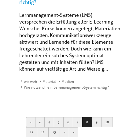
richtig?
Lernmanagement-Systeme (LMS)
versprechen die Erfüllung aller E-Learning-
Wünsche: Kurse können angelegt, Materialien
hochgeladen, Kommunikationswerkzeuge
aktiviert und Lernende für diese Elemente
freigeschaltet werden. Doch wie kann ein
Lehrender ein solches System optimal
gestalten und mit Inhalten füllen?LMS
können auf vielfältige Art und Weise g...
wb-web
Material
Medien
Wie nutze ich ein Lernmanagement-System richtig?
First
Previous
4
5
6
7
8
9
10
Next
Last
11
12
13