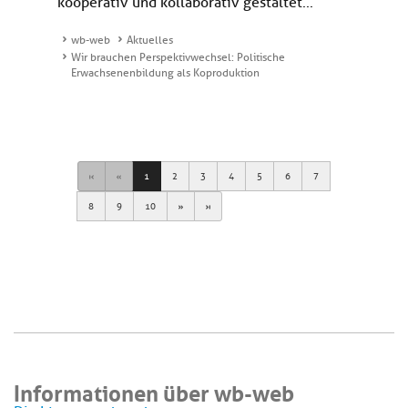
kooperativ und kollaborativ gestaltet...
wb-web
Aktuelles
Wir brauchen Perspektivwechsel: Politische
Erwachsenenbildung als Koproduktion
First
Previous
1
2
3
4
5
6
7
Next
Last
8
9
10
Informationen über wb-web