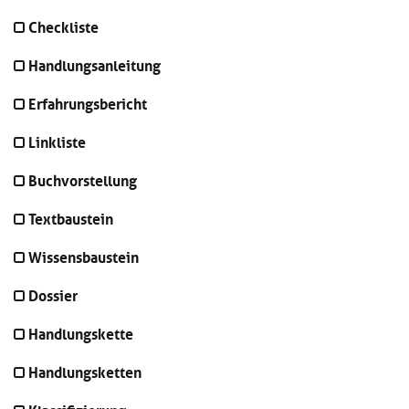
Kl
Material
u
de
Checkliste
si
di
Se
hi
Un
Do
Handlungsanleitung
Podcast
u
de
an
di
Se
Erfahrungsbericht
Un
Wi
Kl
Community
de
an
si
Se
Linkliste
hi
Ma
Kl
EULE Lernbereich
u
an
Buchvorstellung
si
di
hi
Un
Textbaustein
Kl
Über uns
u
de
si
di
Se
Wissensbaustein
hi
Un
C
u
de
an
Dossier
di
Se
Un
EU
Handlungskette
de
Le
Se
an
Handlungsketten
Üb
un
an