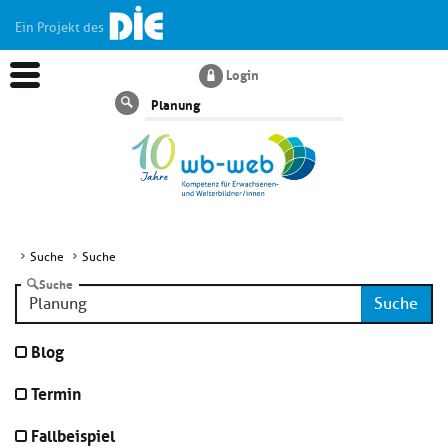
Ein Projekt des
Login
Suche
Suche
Suche
Suche
Aktuelles
Suche
Kl
Dossiers
Blog
si
hi
Termin
Kl
Wissen
u
si
di
Fallbeispiel
hi
Un