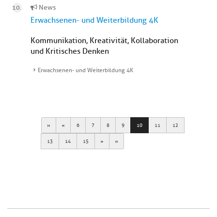
News
Erwachsenen- und Weiterbildung 4K
Kommunikation, Kreativität, Kollaboration
und Kritisches Denken
Erwachsenen- und Weiterbildung 4K
First
Previous
6
7
8
9
10
11
12
Next
Last
13
14
15