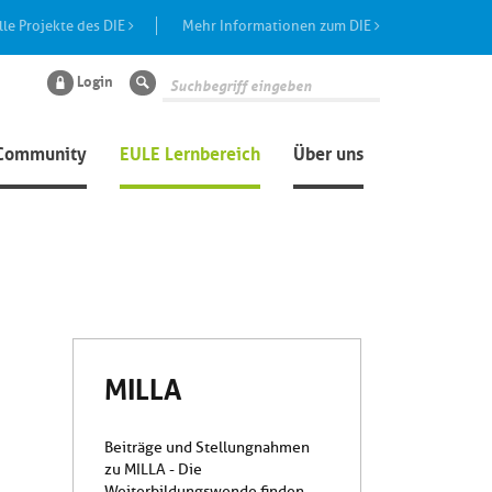
lle Projekte des DIE
Mehr Informationen zum DIE
Login
Suche
Community
EULE Lernbereich
Über uns
MILLA
Beiträge und Stellungnahmen
zu MILLA - Die
Weiterbildungswende finden