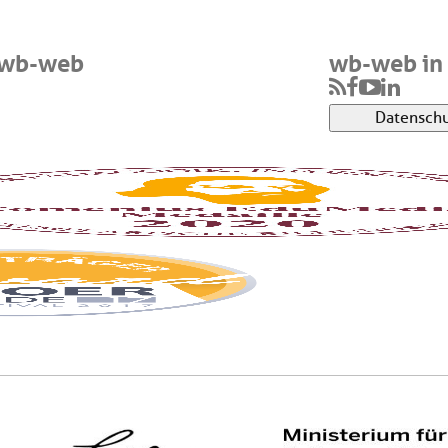
 wb-web
wb-web in 
Datenschu