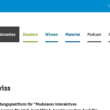
A
Aktuelles
Dossiers
Wissen
Material
Podcast
iss
dungsplattform für “Modulares interaktives
Lernen für alle“, kurz MILLA, bereits vor dem Aus? Die