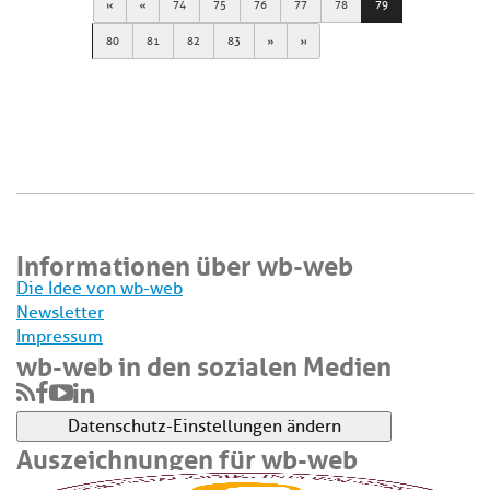
First
Previous
74
75
76
77
78
79
Next
Last
80
81
82
83
Informationen über wb-web
Die Idee von wb-web
Newsletter
Impressum
wb-web in den sozialen Medien
Datenschutz-Einstellungen ändern
Auszeichnungen für wb-web