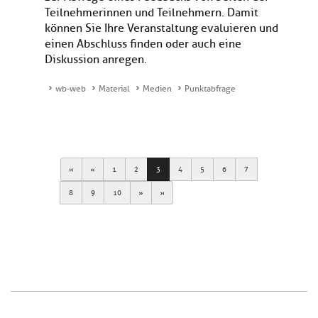
Teilnehmerinnen und Teilnehmern. Damit
können Sie Ihre Veranstaltung evaluieren und
einen Abschluss finden oder auch eine
Diskussion anregen.
wb-web
Material
Medien
Punktabfrage
First
Previous
1
2
3
4
5
6
7
Next
Last
8
9
10