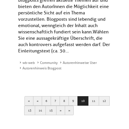
Blogposts greifen aktuelle Themen auf und
bieten den AutorInnen die Möglichkeit eine
persönliche Sicht auf ein Thema
vorzustellen. Blogposts sind lebendig und
emotional, wenngleich der Inhalt auch
wissenschaftlich fundiert sein kann.Wählen
Sie eine aussagekräftige Überschrift, die
auch kontrovers aufgefasst werden darf. Der
Einleitungstext (ca. 30...
wb-web
Community
Autorenhinweise User
Autorenhinweis Blogpost
First
Previous
6
7
8
9
10
11
12
Next
Last
13
14
15