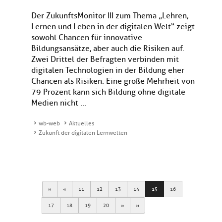
Der ZukunftsMonitor III zum Thema „Lehren,
Lernen und Leben in der digitalen Welt“ zeigt
sowohl Chancen für innovative
Bildungsansätze, aber auch die Risiken auf.
Zwei Drittel der Befragten verbinden mit
digitalen Technologien in der Bildung eher
Chancen als Risiken. Eine große Mehrheit von
79 Prozent kann sich Bildung ohne digitale
Medien nicht ...
wb-web
Aktuelles
Zukunft der digitalen Lernwelten
First
Previous
11
12
13
14
15
16
Next
Last
17
18
19
20