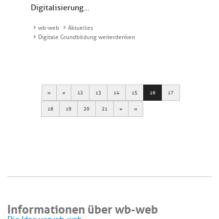
Digitalisierung...
wb-web
Aktuelles
Digitale Grundbildung weiterdenken
First
Previous
12
13
14
15
16
17
Next
Last
18
19
20
21
Informationen über wb-web