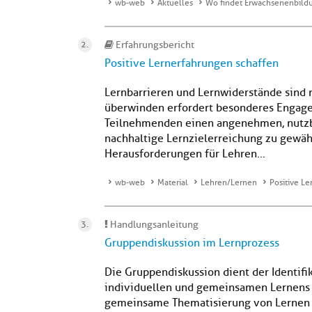
wb-web
Aktuelles
Wo findet Erwachsenenbildu
Erfahrungsbericht
Positive Lernerfahrungen schaffen
Lernbarrieren und Lernwiderstände sind n
überwinden erfordert besonderes Engagem
Teilnehmenden einen angenehmen, nutzb
nachhaltige Lernzielerreichung zu gewähr
Herausforderungen für Lehren...
wb-web
Material
Lehren/Lernen
Positive L
Handlungsanleitung
Gruppendiskussion im Lernprozess
Die Gruppendiskussion dient der Identifi
individuellen und gemeinsamen Lernens 
gemeinsame Thematisierung von Lernen i