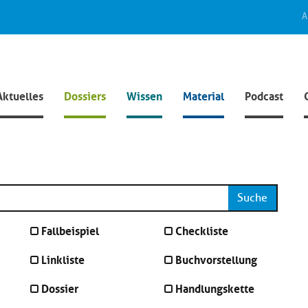
A
Aktuelles
Dossiers
Wissen
Material
Podcast
Suche
Fallbeispiel
Checkliste
Linkliste
Buchvorstellung
Dossier
Handlungskette