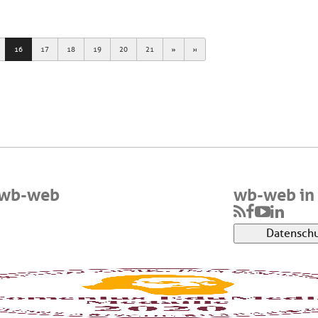
Next
Last
16
17
18
19
20
21
 wb-web
wb-web in 
Datenschu