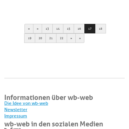
First
Previous
13
14
15
16
17
18
Next
Last
19
20
21
22
Informationen über wb-web
Die Idee von wb-web
Newsletter
Impressum
wb-web in den sozialen Medien