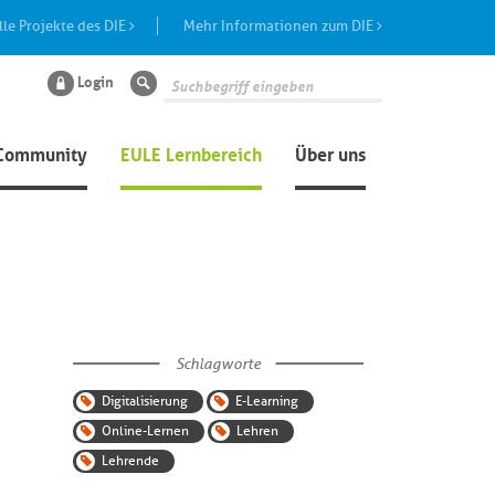
lle Projekte des DIE
Mehr Informationen zum DIE
Login
Suche
Community
EULE Lernbereich
Über uns
Schlagworte
Digitalisierung
E-Learning
Online-Lernen
Lehren
Lehrende