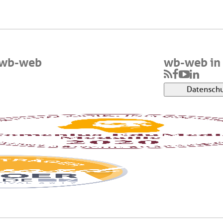
 wb-web
wb-web in 
Datenschu