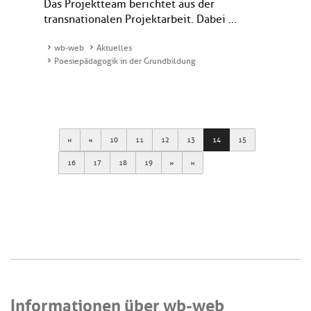
Das Projektteam berichtet aus der
transnationalen Projektarbeit. Dabei ...
wb-web
Aktuelles
Poesiepädagogik in der Grundbildung
First
Previous
10
11
12
13
14
15
Next
Last
16
17
18
19
Informationen über wb-web