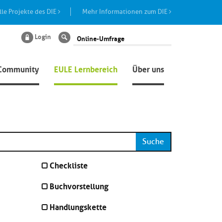
lle Projekte des DIE
Mehr Informationen zum DIE
Login
Suche
Community
EULE Lernbereich
Über uns
Suche
Checkliste
Buchvorstellung
Handlungskette