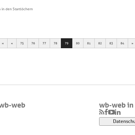
in den Startlöchern
First
Previous
N
75
76
77
78
79
80
81
82
83
84
 wb-web
wb-web in 
Datenschu