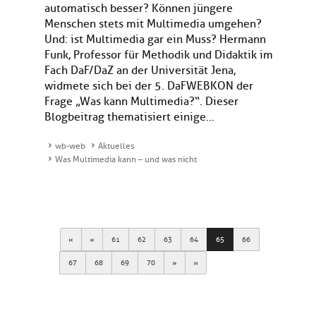
automatisch besser? Können jüngere
Menschen stets mit Multimedia umgehen?
Und: ist Multimedia gar ein Muss? Hermann
Funk, Professor für Methodik und Didaktik im
Fach DaF/DaZ an der Universität Jena,
widmete sich bei der 5. DaFWEBKON der
Frage „Was kann Multimedia?“. Dieser
Blogbeitrag thematisiert einige...
wb-web
Aktuelles
Was Multimedia kann – und was nicht
First
Previous
61
62
63
64
65
66
Next
Last
67
68
69
70