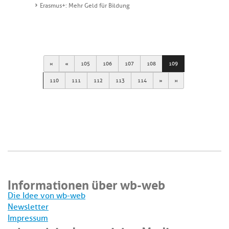
Erasmus+: Mehr Geld für Bildung
First
Previous
105
106
107
108
109
Next
Last
110
111
112
113
114
Informationen über wb-web
Die Idee von wb-web
Newsletter
Impressum