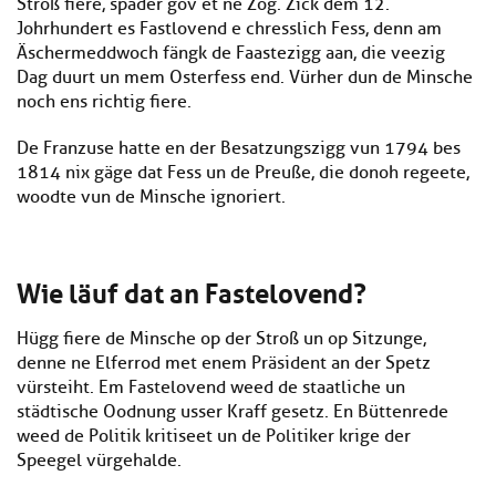
Stroß fiere, späder gov et ne Zog. Zick dem 12.
Johrhundert es Fastlovend e chresslich Fess, denn am
Äschermeddwoch fängk de Faastezigg aan, die veezig
Dag duurt un mem Osterfess end. Vürher dun de Minsche
noch ens richtig fiere.
De Franzuse hatte en der Besatzungszigg vun 1794 bes
1814 nix gäge dat Fess un de Preuße, die donoh regeete,
woodte vun de Minsche ignoriert.
Wie läuf dat an Fastelovend?
Hügg fiere de Minsche op der Stroß un op Sitzunge,
denne ne Elferrod met enem Präsident an der Spetz
vürsteiht. Em Fastelovend weed de staatliche un
städtische Oodnung usser Kraff gesetz. En Büttenrede
weed de Politik kritiseet un de Politiker krige der
Speegel vürgehalde.