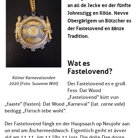
Kl
Material
an all de Jecke en der fünfte
u
de
si
di
Se
Johreszigg en Kölle. Nevve
hi
Un
Do
Obergärigem un Bützcher es
Podcast
u
de
an
der Fastelovend en äänze
di
Se
Un
Tradition.
Wi
Kl
Community
de
an
si
Se
hi
Ma
Kl
EULE Lernbereich
u
an
Wat es
si
di
Fastelovend?
hi
Un
Kl
Über uns
u
de
Kölner Karnevalsorden
si
di
Se
Der Fastelovend es e groß
2020 (Foto: Susanne Witt)
hi
Un
C
Fess. Dat Wood
u
de
an
„Fastelovend“ kütt vun
di
Se
„faaste“ (fasten). Dat Wood „Karneval“ (lat.
carne vale
)
Un
EU
bedügg „Fleisch lebe wohl“.
de
Le
Se
an
Der Fastelovend fängk en der Haupsaach op Neujohr aan
Üb
un end am Äschermeddwoch. Eigentlich geiht et ävver
un
an
ald am 11.11. öm 11 Uhr 11 loss. Die dolle Dag doore