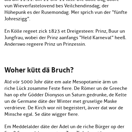
vun Wieverfastelovend bes Veilchendinsdag; der
Höhepunk es der Rusemondag. Mer sprich vun der “fünfte
Johreszigg”.
En Kölle regeet zick 1823 et Dreigesteen: Prinz, Buur un
Jungfrau, wobei der Prinz aanfangs “Held Karneval” heeß.
Anderswo regeere Prinz un Prinzessin.
Woher kütt dä Bruch?
Ald vör 5000 Johr däte em aale Mesopotamie ärm un
riche Lück zosamme Feste fiere. De Römer un de Greeche
han op ehr Gödder Dionysos un Saturn gedrunke, de Kelte
un de Germane däte der Winter met gruselige Maske
verdrieve. De Kirch wor nit begeistert, ävver dat wor de
Minsche egal. Se däte wigger fiere.
Em Meddelalder däte der Adel un de riche Bürger op der