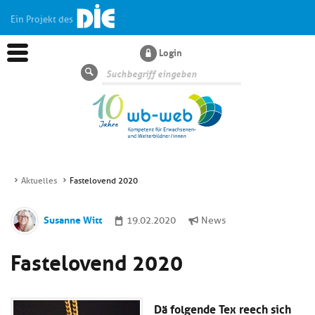
Ein Projekt des
Login
Suche
Aktuelles
Fastelovend 2020
Aktuelles
Susanne Witt
19.02.2020
News
Kl
Dossiers
Fastelovend 2020
si
hi
Kl
Wissen
u
si
di
Dä folgende Tex reech sich
hi
Un