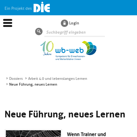
Ein Projekt des
Login
Suche
Dossiers
Arbeit 4.0 und lebenslanges Lernen
Neue Führung, neues Lernen
Aktuelles
Kl
Dossiers
Neue Führung, neues Lernen
si
hi
Kl
Wissen
u
si
di
Wenn Trainer und
hi
Un