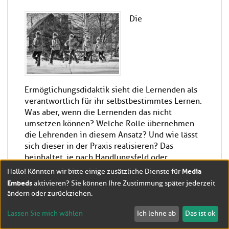
Die
Ermöglichungsdidaktik sieht die Lernenden als
verantwortlich für ihr selbstbestimmtes Lernen.
Was aber, wenn die Lernenden das nicht
umsetzen können? Welche Rolle übernehmen
die Lehrenden in diesem Ansatz? Und wie lässt
sich dieser in der Praxis realisieren? Das
beinhaltet, je nach Handlungsfeld oder
Kursinhalt, Herausforderungen für Lehrende,
Media
Hallo! Könnten wir bitte einige zusätzliche Dienste für
Lernende und Einrichtungen.
Embeds
aktivieren? Sie können Ihre Zustimmung später jederzeit
ändern oder zurückziehen.
Zum Wissensbaustein
Lassen Sie mich wählen
Ich lehne ab
Das ist ok