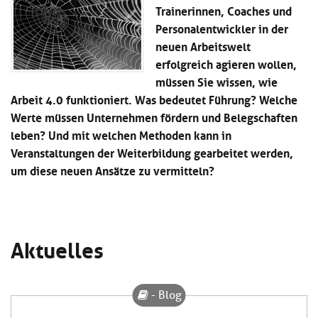
Kl
Trainerinnen, Coaches und
Material
u
de
si
di
Se
Personalentwickler in der
hi
Un
Do
neuen Arbeitswelt
Podcast
u
de
an
erfolgreich agieren wollen,
di
Se
Un
müssen Sie wissen, wie
Wi
Kl
Community
de
an
Arbeit 4.0 funktioniert. Was bedeutet Führung? Welche
si
Se
Werte müssen Unternehmen fördern und Belegschaften
hi
Ma
leben? Und mit welchen Methoden kann in
Kl
EULE Lernbereich
u
an
si
di
Veranstaltungen der Weiterbildung gearbeitet werden,
hi
Un
um diese neuen Ansätze zu vermitteln?
Kl
Über uns
u
de
si
di
Se
hi
Un
C
u
de
an
di
Se
Aktuelles
Un
EU
de
Le
Se
an
Üb
- Blog
un
an