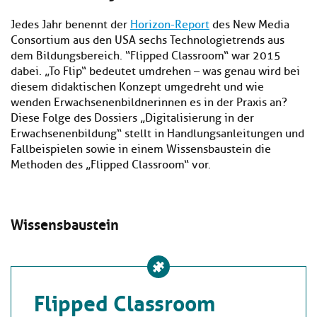
Kl
Material
u
de
si
di
Se
Jedes Jahr benennt der
Horizon-Report
des New Media
hi
Un
Do
Consortium aus den USA sechs Technologietrends aus
Podcast
u
de
an
dem Bildungsbereich. “Flipped Classroom“ war 2015
di
Se
dabei. „To Flip“ bedeutet umdrehen – was genau wird bei
Un
Wi
diesem didaktischen Konzept umgedreht und wie
Kl
Community
de
an
wenden Erwachsenenbildnerinnen es in der Praxis an?
si
Se
Diese Folge des Dossiers „Digitalisierung in der
hi
Ma
Kl
EULE Lernbereich
u
Erwachsenenbildung“ stellt in Handlungsanleitungen und
an
si
di
Fallbeispielen sowie in einem Wissensbaustein die
hi
Un
Methoden des „Flipped Classroom“ vor.
Kl
Über uns
u
de
si
di
Se
hi
Un
C
u
de
an
Wissensbaustein
di
Se
Un
EU
de
Le
Se
an
Üb
Flipped Classroom
un
an