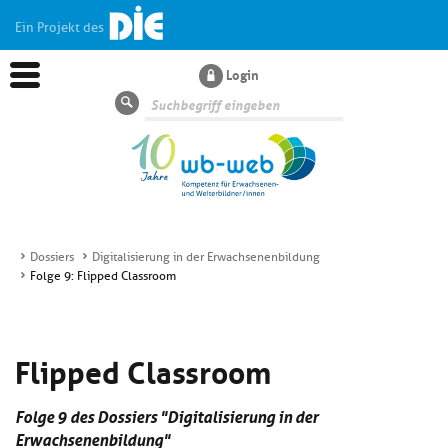
Ein Projekt des
Login
Suche
Dossiers
Digitalisierung in der Erwachsenenbildung
Folge 9: Flipped Classroom
Aktuelles
Kl
Dossiers
Flipped Classroom
si
hi
Kl
Wissen
u
Folge 9 des Dossiers "Digitalisierung in der
si
di
Erwachsenenbildung"
hi
Un