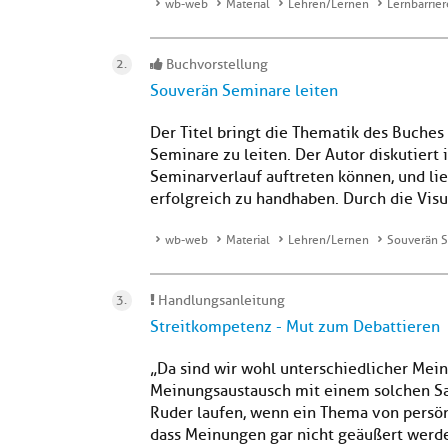
wb-web
Material
Lehren/Lernen
Lernbarrie
Buchvorstellung
Souverän Seminare leiten
Der Titel bringt die Thematik des Buches
Seminare zu leiten. Der Autor diskutiert
Seminarverlauf auftreten können, und li
erfolgreich zu handhaben. Durch die Visu
wb-web
Material
Lehren/Lernen
Souverän S
Handlungsanleitung
Streitkompetenz - Mut zum Debattieren
„Da sind wir wohl unterschiedlicher Mei
Meinungsaustausch mit einem solchen Sat
Ruder laufen, wenn ein Thema von persönl
dass Meinungen gar nicht geäußert werd