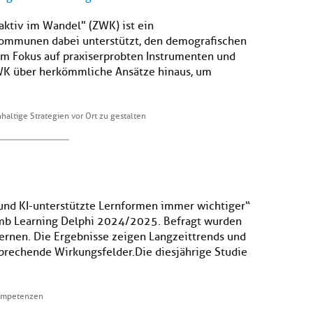
ktiv im Wandel" (ZWK) ist ein
Kommunen dabei unterstützt, den demografischen
dem Fokus auf praxiserprobten Instrumenten und
K über herkömmliche Ansätze hinaus, um
altige Strategien vor Ort zu gestalten
e und KI-unterstützte Lernformen immer wichtiger“
 mmb Learning Delphi 2024/2025. Befragt wurden
ernen. Die Ergebnisse zeigen Langzeittrends und
prechende Wirkungsfelder.Die diesjährige Studie
Kompetenzen