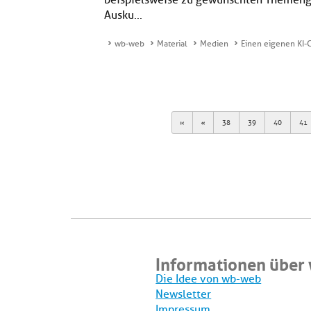
beispielsweise zu gewünschten Themenge
Ausku...
wb-web
Material
Medien
Einen eigenen KI-C
First
Previous
38
39
40
41
Informationen über
Die Idee von wb-web
Newsletter
Impressum