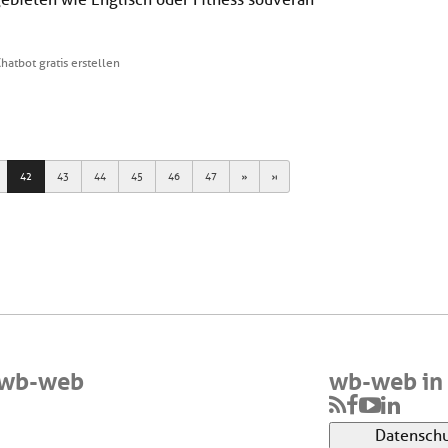
bieten wie Englisch oder Fitness souverän
hatbot gratis erstellen
Next
Last
42
43
44
45
46
47
 wb-web
wb-web in 
Datenschu