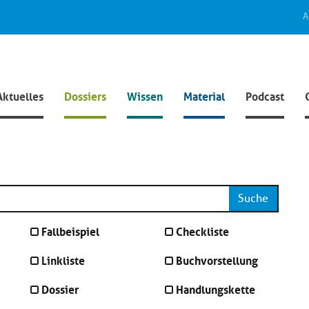
A
Aktuelles
Dossiers
Wissen
Material
Podcast
Suche
Fallbeispiel
Checkliste
Linkliste
Buchvorstellung
Dossier
Handlungskette