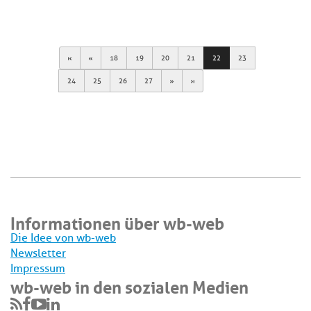
First
Previous
18
19
20
21
22
23
Next
Last
24
25
26
27
Informationen über wb-web
Die Idee von wb-web
Newsletter
Impressum
wb-web in den sozialen Medien