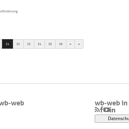
usforderung
Next
Last
21
22
23
24
25
26
 wb-web
wb-web in 
Datenschu