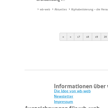
wb-web
Aktuelles
Alphabetisierung – die Hera
First
Previous
17
18
19
20
Informationen über
Die Idee von wb-web
Newsletter
Impressum
Auszeichnungen für wb-web