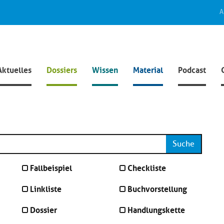
A
Aktuelles
Dossiers
Wissen
Material
Podcast
Suche
Fallbeispiel
Checkliste
Linkliste
Buchvorstellung
Dossier
Handlungskette